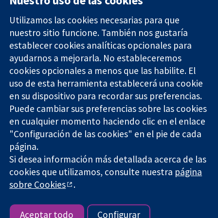
Nuestro uso de las cookies
Utilizamos las cookies necesarias para que
nuestro sitio funcione. También nos gustaría
11-13 Cavendish
Contacto
establecer cookies analíticas opcionales para
Square
Noticias
ayudarnos a mejorarla. No estableceremos
Evidencia fiable.
Londres
Prensa
Decisiones
W1G 0AN
Sobre
cookies opcionales a menos que las habilite. El
informadas.
Reino Unido
nosotros
uso de esta herramienta establecerá una cookie
Mejor salud.
Empleo
en su dispositivo para recordar sus preferencias.
Cochrane
Puede cambiar sus preferencias sobre las cookies
Library
en cualquier momento haciendo clic en el enlace
"Configuración de las cookies" en el pie de cada
página.
The Cochrane Collaboration is a charity (no. 1045921) and a
Si desea información más detallada acerca de las
company limited by guarantee (no. 03044323) registered in
England & Wales. VAT registration number GB 718 2127 49.
cookies que utilizamos, consulte nuestra
página
sobre Cookies
.
Copyright © 2026 The Cochrane Collaboration
Términos y condiciones del sitio web
|
Responsabilidades
|
Privacidad
|
Política de cookies
|
Configuración de cookies
Aceptar todo
Configurar