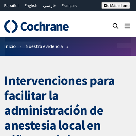
Español
English
فارسی
Français
Más idiomas
Русский
Hrvatski
Deutsch
Bahasa Malaysia
ไทย
繁體中文
简体中文
Cerrar búsqueda ✖
Filtros
Inicio
Nuestra evidencia
Intervenciones para
facilitar la
administración de
anestesia local en