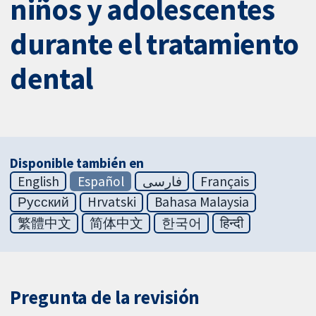
niños y adolescentes
durante el tratamiento
dental
Disponible también en
English
Español
فارسی
Français
Русский
Hrvatski
Bahasa Malaysia
繁體中文
简体中文
한국어
हिन्दी
Pregunta de la revisión