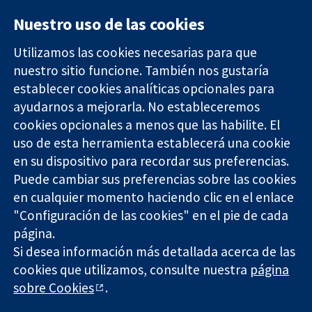
Nuestro uso de las cookies
Utilizamos las cookies necesarias para que
nuestro sitio funcione. También nos gustaría
11-13 Cavendish
Contacto
establecer cookies analíticas opcionales para
Square
Noticias
ayudarnos a mejorarla. No estableceremos
Evidencia fiable.
Londres
Prensa
Decisiones
cookies opcionales a menos que las habilite. El
W1G 0AN
Sobre
informadas.
Reino Unido
nosotros
uso de esta herramienta establecerá una cookie
Mejor salud.
Empleo
en su dispositivo para recordar sus preferencias.
Cochrane
Puede cambiar sus preferencias sobre las cookies
Library
en cualquier momento haciendo clic en el enlace
"Configuración de las cookies" en el pie de cada
página.
The Cochrane Collaboration is a charity (no. 1045921) and a
Si desea información más detallada acerca de las
company limited by guarantee (no. 03044323) registered in
cookies que utilizamos, consulte nuestra
página
England & Wales. VAT registration number GB 718 2127 49.
sobre Cookies
.
Copyright © 2026 The Cochrane Collaboration