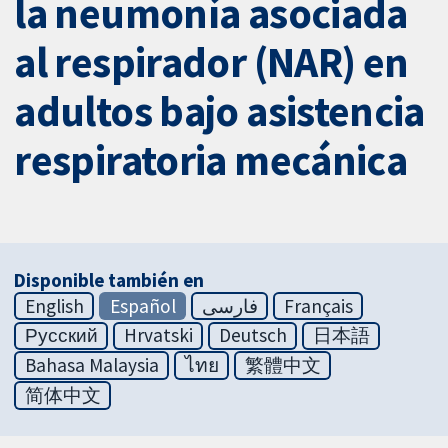
la neumonía asociada
al respirador (NAR) en
adultos bajo asistencia
respiratoria mecánica
Disponible también en
English
Español
فارسی
Français
Русский
Hrvatski
Deutsch
日本語
Bahasa Malaysia
ไทย
繁體中文
简体中文