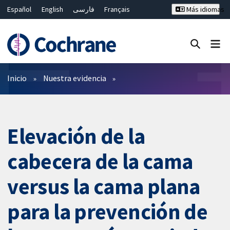
Español
English
فارسی
Français
Más idiomas
Русский
Hrvatski
Deutsch
Bahasa Malaysia
ไทย
繁體中文
简体中文
Cerrar búsqueda ✖
Filtros
Inicio
Nuestra evidencia
Elevación de la
cabecera de la cama
versus la cama plana
para la prevención de