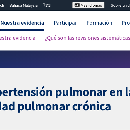
ch
Bahasa Malaysia
ไทย
Más idiomas
Sobre tra
Nuestra evidencia
Participar
Formación
Pro
estra evidencia
¿Qué son las revisiones sistemática
Cerrar búsqueda ✖
ipertensión pulmonar en l
dad pulmonar crónica