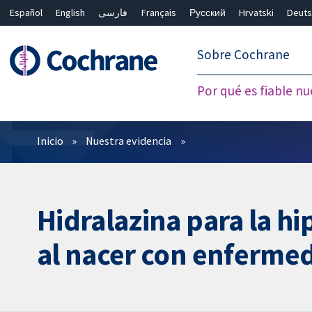
Español
English
فارسی
Français
Русский
Hrvatski
Deuts
繁體中文
简体中文
Sobre Cochrane
Por qué es fiable nu
Filtros
Inicio
Nuestra evidencia
Hidralazina para la h
al nacer con enferme