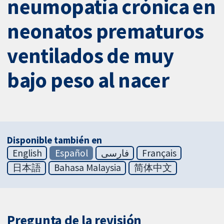
neumopatía crónica en
neonatos prematuros
ventilados de muy
bajo peso al nacer
Disponible también en
English
Español
فارسی
Français
日本語
Bahasa Malaysia
简体中文
Pregunta de la revisión