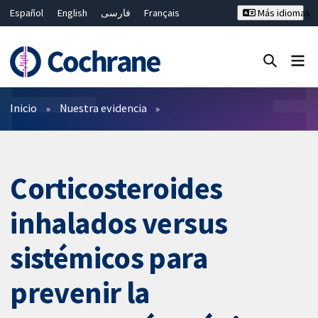
Español
English
فارسی
Français
Más idiomas
Русский
Hrvatski
Deutsch
Bahasa Malaysia
ไทย
繁體中文
简体中文
Cerrar búsqueda ✖
Filtros
Inicio
Nuestra evidencia
Corticosteroides
inhalados versus
sistémicos para
prevenir la