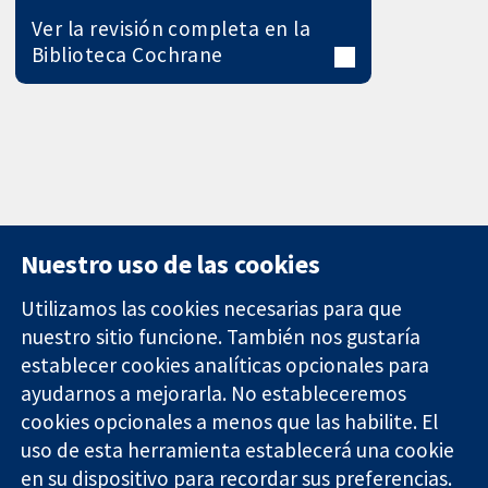
Ver la revisión completa en la
Biblioteca Cochrane
Nuestro uso de las cookies
Utilizamos las cookies necesarias para que
nuestro sitio funcione. También nos gustaría
11-13 Cavendish
Contacto
establecer cookies analíticas opcionales para
Square
Noticias
Evidencia fiable.
ayudarnos a mejorarla. No estableceremos
Londres
Prensa
Decisiones
W1G 0AN
Sobre
cookies opcionales a menos que las habilite. El
informadas.
Reino Unido
nosotros
uso de esta herramienta establecerá una cookie
Mejor salud.
Empleo
en su dispositivo para recordar sus preferencias.