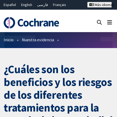
Español
English
فارسی
Français
Más idiomas
Русский
Hrvatski
Deutsch
Bahasa Malaysia
ไทย
繁體中文
简体中文
Cerrar búsqueda ✖
Filtros
Inicio
Nuestra evidencia
¿Cuáles son los
beneficios y los riesgos
de los diferentes
tratamientos para la