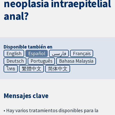
neoplasia intraepitelial
anal?
Disponible también en
English
Español
فارسی
Français
Deutsch
Português
Bahasa Malaysia
ไทย
繁體中文
简体中文
Mensajes clave
• Hay varios tratamientos disponibles para la