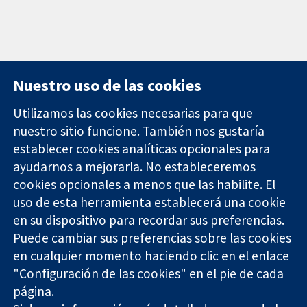
Nuestro uso de las cookies
Utilizamos las cookies necesarias para que
nuestro sitio funcione. También nos gustaría
11-13 Cavendish
Contacto
establecer cookies analíticas opcionales para
Square
Noticias
ayudarnos a mejorarla. No estableceremos
Evidencia fiable.
Londres
Prensa
Decisiones
cookies opcionales a menos que las habilite. El
W1G 0AN
Sobre
informadas.
Reino Unido
nosotros
uso de esta herramienta establecerá una cookie
Mejor salud.
Empleo
en su dispositivo para recordar sus preferencias.
Cochrane
Puede cambiar sus preferencias sobre las cookies
Library
en cualquier momento haciendo clic en el enlace
"Configuración de las cookies" en el pie de cada
página.
The Cochrane Collaboration is a charity (no. 1045921) and a