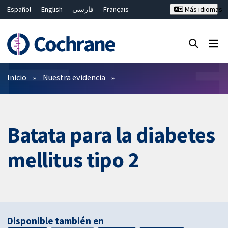
Español
English
فارسی
Français
Más idiomas
Русский
Hrvatski
Deutsch
Bahasa Malaysia
ไทย
繁體中文
简体中文
Cerrar búsqueda ✖
Filtros
Inicio
Nuestra evidencia
Batata para la diabetes
mellitus tipo 2
Disponible también en