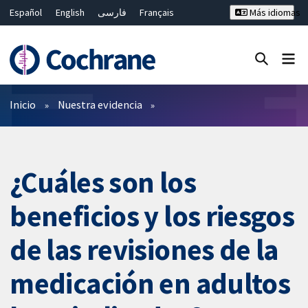
Español
English
فارسی
Français
Más idiomas
Русский
Hrvatski
Deutsch
Bahasa Malaysia
ไทย
繁體中文
简体中文
Cerrar búsqueda ✖
Filtros
Inicio
Nuestra evidencia
¿Cuáles son los
beneficios y los riesgos
de las revisiones de la
medicación en adultos