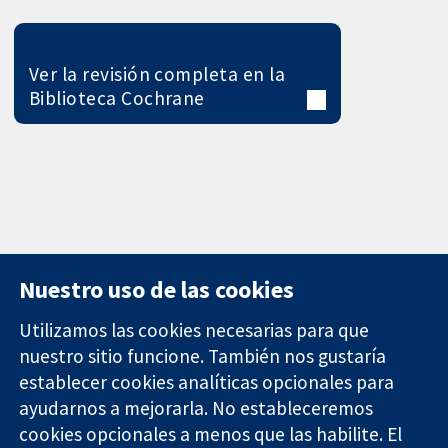
Ver la revisión completa en la
Biblioteca Cochrane
Nuestro uso de las cookies
Utilizamos las cookies necesarias para que
nuestro sitio funcione. También nos gustaría
11-13 Cavendish
Contacto
establecer cookies analíticas opcionales para
Square
Noticias
ayudarnos a mejorarla. No estableceremos
Evidencia fiable.
Londres
Prensa
Decisiones
W1G 0AN
Sobre
cookies opcionales a menos que las habilite. El