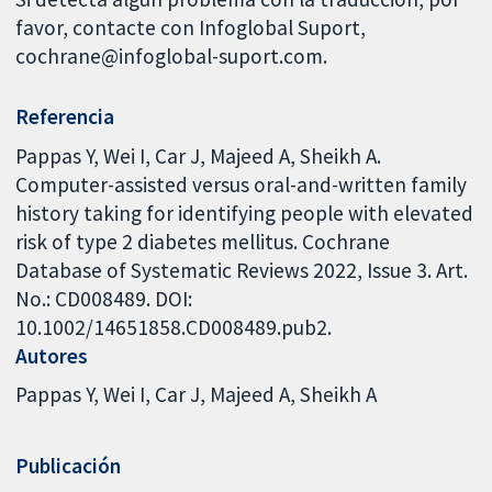
favor, contacte con Infoglobal Suport,
cochrane@infoglobal-suport.com.
Referencia
Pappas Y, Wei I, Car J, Majeed A, Sheikh A.
Computer-assisted versus oral-and-written family
history taking for identifying people with elevated
risk of type 2 diabetes mellitus. Cochrane
Database of Systematic Reviews 2022, Issue 3. Art.
No.: CD008489. DOI:
10.1002/14651858.CD008489.pub2.
Autores
Pappas Y
Wei I
Car J
Majeed A
Sheikh A
Publicación