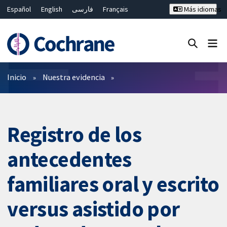
Español
English
فارسی
Français
Más idiomas
Русский
Hrvatski
Deutsch
Bahasa Malaysia
ไทย
繁體中文
简体中文
Cerrar búsqueda ✖
Filtros
Inicio
Nuestra evidencia
Registro de los
antecedentes
familiares oral y escrito
versus asistido por