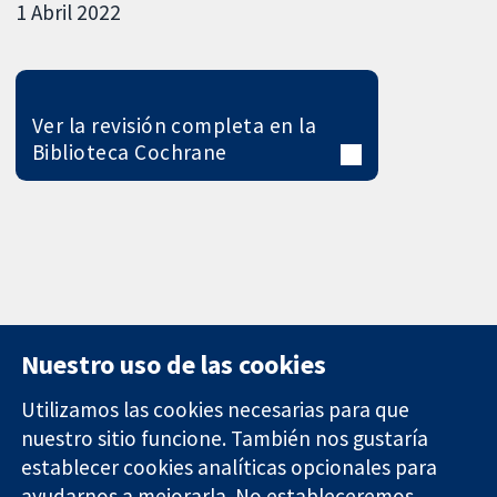
1 Abril 2022
Ver la revisión completa en la
Biblioteca Cochrane
Nuestro uso de las cookies
Utilizamos las cookies necesarias para que
nuestro sitio funcione. También nos gustaría
11-13 Cavendish
Contacto
establecer cookies analíticas opcionales para
Square
Noticias
ayudarnos a mejorarla. No estableceremos
Evidencia fiable.