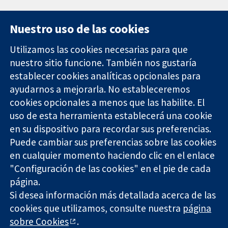
Nuestro uso de las cookies
Utilizamos las cookies necesarias para que
nuestro sitio funcione. También nos gustaría
11-13 Cavendish
Contacto
establecer cookies analíticas opcionales para
Square
Noticias
ayudarnos a mejorarla. No estableceremos
Evidencia fiable.
Londres
Prensa
Decisiones
cookies opcionales a menos que las habilite. El
W1G 0AN
Sobre
informadas.
Reino Unido
nosotros
uso de esta herramienta establecerá una cookie
Mejor salud.
Empleo
en su dispositivo para recordar sus preferencias.
Cochrane
Puede cambiar sus preferencias sobre las cookies
Library
en cualquier momento haciendo clic en el enlace
"Configuración de las cookies" en el pie de cada
página.
The Cochrane Collaboration is a charity (no. 1045921) and a
Si desea información más detallada acerca de las
company limited by guarantee (no. 03044323) registered in
cookies que utilizamos, consulte nuestra
página
England & Wales. VAT registration number GB 718 2127 49.
sobre Cookies
.