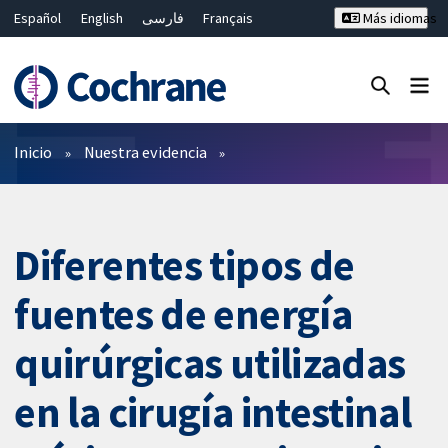
Español
English
فارسی
Français
Más idiomas
Русский
Hrvatski
Deutsch
Bahasa Malaysia
ไทย
繁體中文
简体中文
Cerrar búsqueda ✖
Filtros
Inicio
Nuestra evidencia
Diferentes tipos de
fuentes de energía
quirúrgicas utilizadas
en la cirugía intestinal