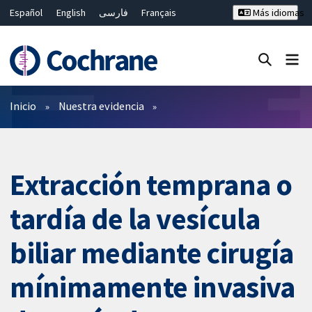
Español
English
فارسی
Français
Más idiomas
Русский
Hrvatski
Deutsch
Bahasa Malaysia
ไทย
繁體中文
简体中文
Cerrar búsqueda ✖
Filtros
Inicio
Nuestra evidencia
Extracción temprana o
tardía de la vesícula
biliar mediante cirugía
mínimamente invasiva