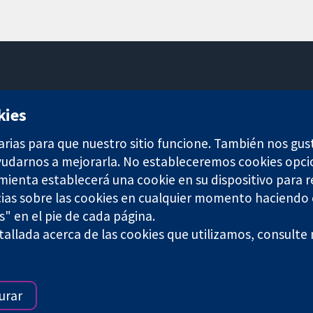
11-13 Cavendish Square
kies
Londres
W1G 0AN
arias para que nuestro sitio funcione. También nos gus
Reino Unido
ayudarnos a mejorarla. No estableceremos cookies opci
amienta establecerá una cookie en su dispositivo para r
ias sobre las cookies en cualquier momento haciendo c
s" en el pie de cada página.
allada acerca de las cookies que utilizamos, consulte
any limited by guarantee (no. 03044323) registered in England & W
Términos y condiciones del sitio web
|
Responsabili
urar