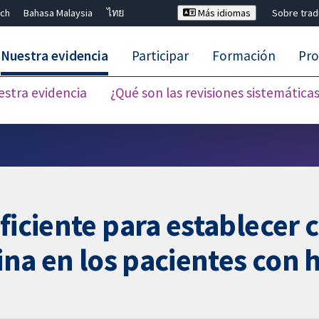
ch
Bahasa Malaysia
ไทย
Más idiomas
Sobre tra
Nuestra evidencia
Participar
Formación
Pro
estra evidencia
¿Qué son las revisiones sistemática
Cerrar búsqueda ✖
ficiente para establecer 
lina en los pacientes con 