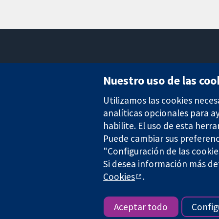
Nuestro uso de las coo
Utilizamos las cookies neces
Evidencia fiable.
Decisiones informadas.
analíticas opcionales para 
Mejor salud.
habilite. El uso de esta herr
Puede cambiar sus preferenc
"Configuración de las cookie
Si desea información más det
The Cochrane Collaboration is a charity (no. 1045921) and a comp
Cookies
.
Copyright © 2026 The Cochrane Collaboration
Aceptar todo
Config