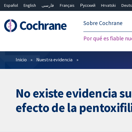
Español
English
فارسی
Français
Русский
Hrvatski
Deuts
繁體中文
简体中文
Sobre Cochrane
Por qué es fiable nu
Filtros
Inicio
Nuestra evidencia
No existe evidencia su
efecto de la pentoxifi