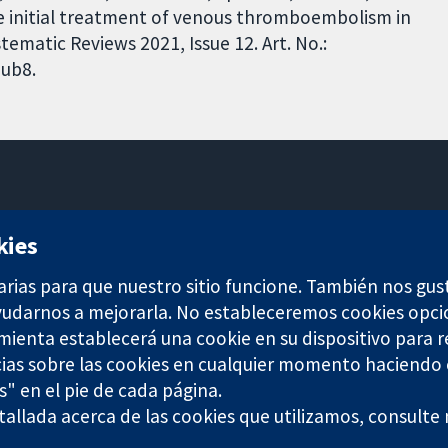
e initial treatment of venous thromboembolism in
ematic Reviews 2021, Issue 12. Art. No.:
ub8.
11-13 Cavendish Square
kies
Londres
W1G 0AN
arias para que nuestro sitio funcione. También nos gus
Reino Unido
ayudarnos a mejorarla. No estableceremos cookies opci
amienta establecerá una cookie en su dispositivo para r
ias sobre las cookies en cualquier momento haciendo c
s" en el pie de cada página.
any limited by guarantee (no. 03044323) registered in England & W
allada acerca de las cookies que utilizamos, consulte