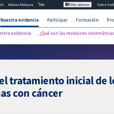
ch
Bahasa Malaysia
ไทย
Más idiomas
Sobre tra
Nuestra evidencia
Participar
Formación
Pro
estra evidencia
¿Qué son las revisiones sistemática
Cerrar búsqueda ✖
l tratamiento inicial de 
as con cáncer