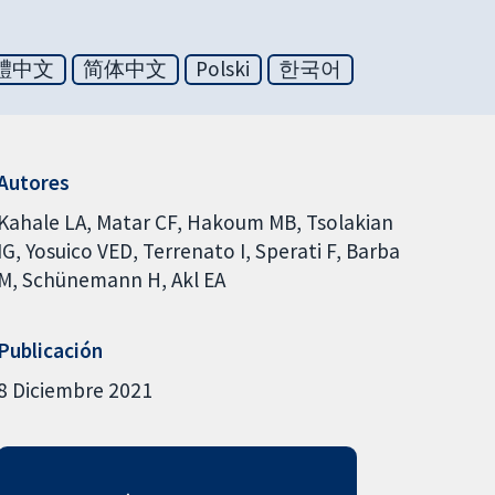
體中文
简体中文
Polski
한국어
Autores
Kahale LA
Matar CF
Hakoum MB
Tsolakian
IG
Yosuico VED
Terrenato I
Sperati F
Barba
M
Schünemann H
Akl EA
Publicación
8 Diciembre 2021