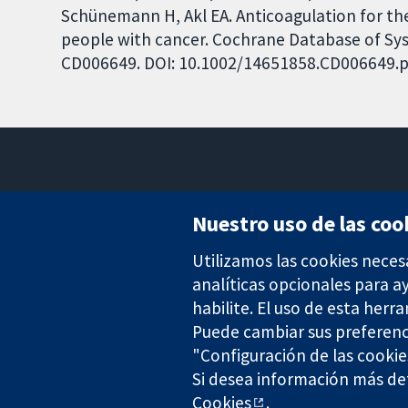
Schünemann H, Akl EA. Anticoagulation for th
people with cancer. Cochrane Database of Syst
CD006649. DOI: 10.1002/14651858.CD006649.p
Nuestro uso de las coo
Utilizamos las cookies neces
Evidencia fiable.
Decisiones informadas.
analíticas opcionales para 
Mejor salud.
habilite. El uso de esta herr
Puede cambiar sus preferenc
"Configuración de las cookie
The Cochrane Collaboration is a charity (no. 1045921) and a comp
Si desea información más det
Cookies
.