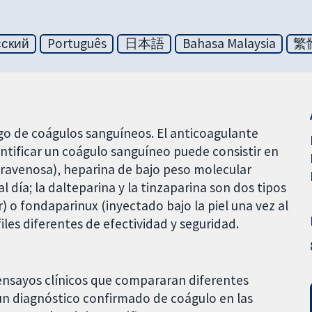
сский
Português
日本語
Bahasa Malaysia
繁
go de coágulos sanguíneos. El anticoagulante
ntificar un coágulo sanguíneo puede consistir en
travenosa), heparina de bajo peso molecular
l día; la dalteparina y la tinzaparina son dos tipos
) o fondaparinux (inyectado bajo la piel una vez al
iles diferentes de efectividad y seguridad.
 ensayos clínicos que compararan diferentes
n diagnóstico confirmado de coágulo en las