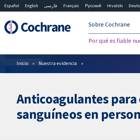
Español
English
فارسی
Français
Русский
Hrvatski
Deuts
繁體中文
简体中文
Sobre Cochrane
Por qué es fiable nu
Filtros
Inicio
Nuestra evidencia
Anticoagulantes para e
sanguíneos en person