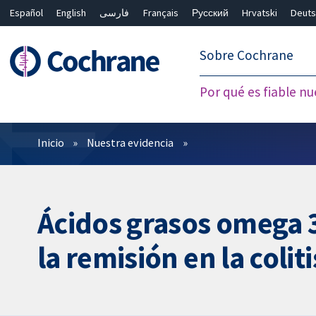
Español
English
فارسی
Français
Русский
Hrvatski
Deuts
繁體中文
简体中文
Sobre Cochrane
Por qué es fiable nu
Filtros
Inicio
Nuestra evidencia
Ácidos grasos omega 3
la remisión en la colit