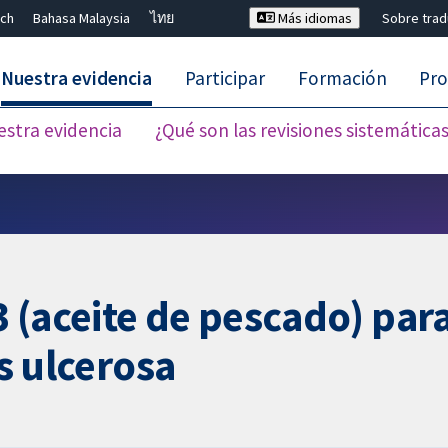
ch
Bahasa Malaysia
ไทย
Más idiomas
Sobre tra
Nuestra evidencia
Participar
Formación
Pro
estra evidencia
¿Qué son las revisiones sistemática
Cerrar búsqueda ✖
 (aceite de pescado) par
is ulcerosa