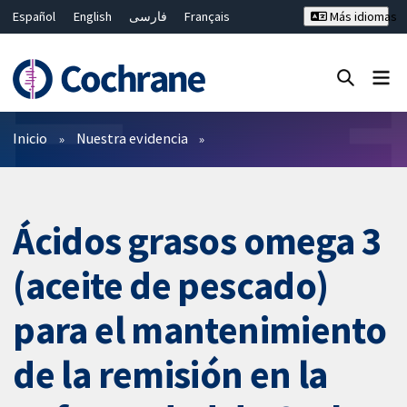
Español
English
فارسی
Français
Más idiomas
Русский
Hrvatski
Deutsch
Bahasa Malaysia
ไทย
繁體中文
简体中文
Cerrar búsqueda ✖
Filtros
Inicio
Nuestra evidencia
Ácidos grasos omega 3
(aceite de pescado)
para el mantenimiento
de la remisión en la