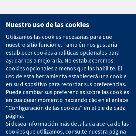
Nuestro uso de las cookies
Utilizamos las cookies necesarias para que
nuestro sitio funcione. También nos gustaría
11-13 Cavendish
Contacto
establecer cookies analíticas opcionales para
Square
Noticias
ayudarnos a mejorarla. No estableceremos
Evidencia fiable.
Londres
Prensa
Decisiones
cookies opcionales a menos que las habilite. El
W1G 0AN
Sobre
informadas.
Reino Unido
nosotros
uso de esta herramienta establecerá una cookie
Mejor salud.
Empleo
en su dispositivo para recordar sus preferencias.
Cochrane
Puede cambiar sus preferencias sobre las cookies
Library
en cualquier momento haciendo clic en el enlace
"Configuración de las cookies" en el pie de cada
página.
The Cochrane Collaboration is a charity (no. 1045921) and a
Si desea información más detallada acerca de las
company limited by guarantee (no. 03044323) registered in
cookies que utilizamos, consulte nuestra
página
England & Wales. VAT registration number GB 718 2127 49.