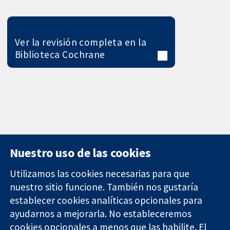
Ver la revisión completa en la
Biblioteca Cochrane
Nuestro uso de las cookies
Utilizamos las cookies necesarias para que
nuestro sitio funcione. También nos gustaría
11-13 Cavendish
Contacto
establecer cookies analíticas opcionales para
Square
Noticias
ayudarnos a mejorarla. No estableceremos
Evidencia fiable.
Londres
Prensa
Decisiones
cookies opcionales a menos que las habilite. El
W1G 0AN
Sobre