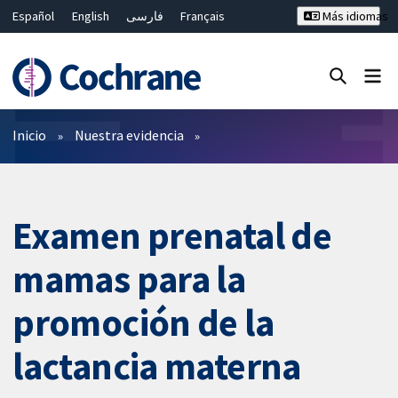
Español
English
فارسی
Français
Más idiomas
Русский
Hrvatski
Deutsch
Bahasa Malaysia
ไทย
繁體中文
简体中文
Cerrar búsqueda ✖
Filtros
Inicio
Nuestra evidencia
Examen prenatal de
mamas para la
promoción de la
lactancia materna