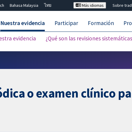
ch
Bahasa Malaysia
ไทย
Más idiomas
Sobre tra
Nuestra evidencia
Participar
Formación
Pro
estra evidencia
¿Qué son las revisiones sistemática
Cerrar búsqueda ✖
dica o examen clínico pa