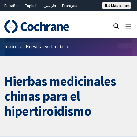
Español
English
فارسی
Français
Más idiomas
Русский
Hrvatski
Deutsch
Bahasa Malaysia
ไทย
繁體中文
简体中文
Cerrar búsqueda ✖
Filtros
Inicio
Nuestra evidencia
Hierbas medicinales
chinas para el
hipertiroidismo