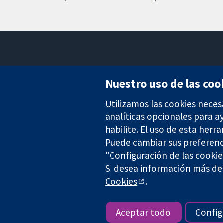
Nuestro uso de las coo
Utilizamos las cookies neces
Evidencia fiable.
Decisiones informadas.
analíticas opcionales para 
Mejor salud.
habilite. El uso de esta herr
Puede cambiar sus preferenc
"Configuración de las cookie
Si desea información más det
The Cochrane Collaboration is a charity (no. 1045921) and a comp
Cookies
.
Copyright © 2026 The Cochrane Collaboration
Aceptar todo
Config