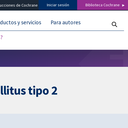
Iniciar sesión
Biblioteca Cochrane
ducciones de Cochrane
ductos y servicios
Para autores
s?
litus tipo 2