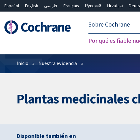
Español
English
فارسی
Français
Русский
Hrvatski
Deuts
繁體中文
简体中文
Sobre Cochrane
Por qué es fiable nu
Filtros
Inicio
Nuestra evidencia
Plantas medicinales ch
Disponible también en