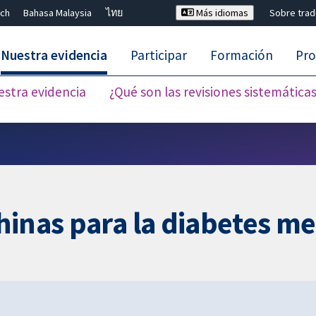
ch
Bahasa Malaysia
ไทย
Más idiomas
Sobre tra
Nuestra evidencia
Participar
Formación
Pro
estra evidencia
¿Qué son las revisiones sistemática
Cerrar búsqueda ✖
inas para la diabetes mel