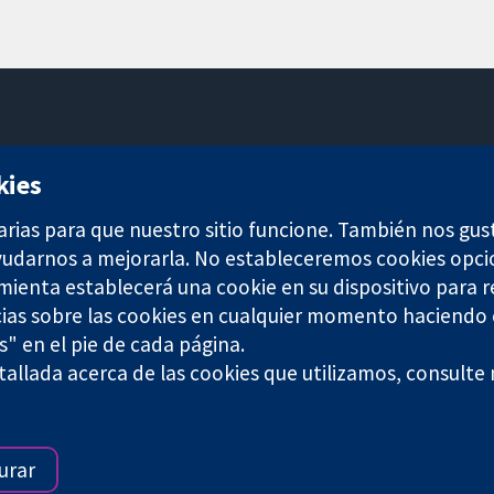
11-13 Cavendish Square
kies
Londres
W1G 0AN
arias para que nuestro sitio funcione. También nos gus
Reino Unido
ayudarnos a mejorarla. No estableceremos cookies opci
amienta establecerá una cookie en su dispositivo para r
ias sobre las cookies en cualquier momento haciendo c
s" en el pie de cada página.
allada acerca de las cookies que utilizamos, consulte
any limited by guarantee (no. 03044323) registered in England & W
Términos y condiciones del sitio web
|
Responsabili
urar