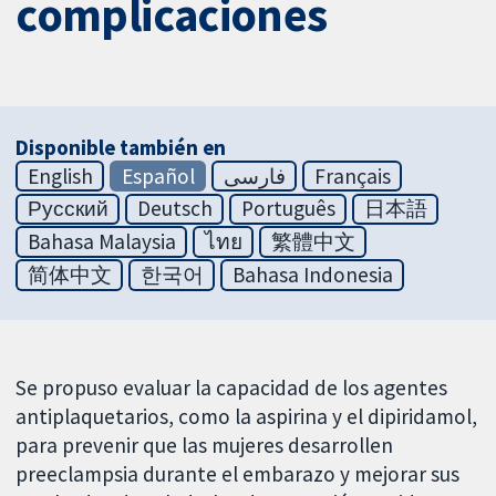
complicaciones
Disponible también en
English
Español
فارسی
Français
Русский
Deutsch
Português
日本語
Bahasa Malaysia
ไทย
繁體中文
简体中文
한국어
Bahasa Indonesia
Se propuso evaluar la capacidad de los agentes
antiplaquetarios, como la aspirina y el dipiridamol,
para prevenir que las mujeres desarrollen
preeclampsia durante el embarazo y mejorar sus