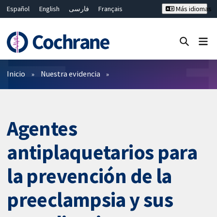
Español
English
فارسی
Français
Más idiomas
Русский
Hrvatski
Deutsch
Bahasa Malaysia
ไทย
繁體中文
简体中文
Cerrar búsqueda ✖
Filtros
Inicio
Nuestra evidencia
Agentes
antiplaquetarios para
la prevención de la
preeclampsia y sus