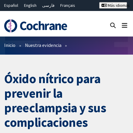
Español
English
فارسی
Français
Más idiomas
Русский
Hrvatski
Deutsch
Bahasa Malaysia
ไทย
繁體中文
简体中文
Cerrar búsqueda ✖
Filtros
Inicio
Nuestra evidencia
Óxido nítrico para
prevenir la
preeclampsia y sus
complicaciones