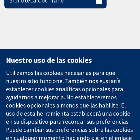
Biblioteca Cochrane
Nuestro uso de las cookies
Utilizamos las cookies necesarias para que
nuestro sitio funcione. También nos gustaría
11-13 Cavendish
Contacto
establecer cookies analíticas opcionales para
Square
Noticias
ayudarnos a mejorarla. No estableceremos
Evidencia fiable.
Londres
Prensa
Decisiones
cookies opcionales a menos que las habilite. El
W1G 0AN
Sobre
informadas.
Reino Unido
nosotros
uso de esta herramienta establecerá una cookie
Mejor salud.
Empleo
en su dispositivo para recordar sus preferencias.
Cochrane
Puede cambiar sus preferencias sobre las cookies
Library
en cualquier momento haciendo clic en el enlace