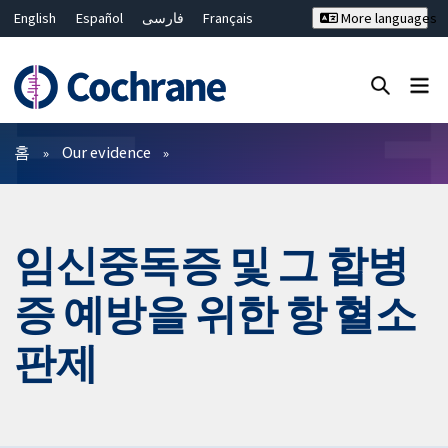
English
Español
فارسی
Français
More languages
Русский
Hrvatski
Deutsch
Bahasa Malaysia
ไทย
繁體中文
简体中文
Close search ✖
필터
홈
Our evidence
임신중독증 및 그 합병
증 예방을 위한 항 혈소
판제