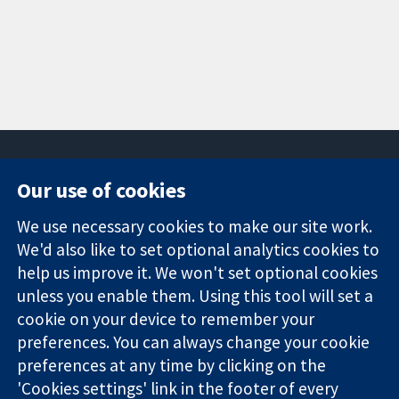
Our use of cookies
11-13 Cavendish
Contact us
We use necessary cookies to make our site work.
Square
News
Trusted
We'd also like to set optional analytics cookies to
London
Press office
evidence.
W1G 0AN
About us
help us improve it. We won't set optional cookies
Informed
영국
작업
unless you enable them. Using this tool will set a
decisions.
Cochrane
cookie on your device to remember your
Better health.
Library
preferences. You can always change your cookie
preferences at any time by clicking on the
'Cookies settings' link in the footer of every
The Cochrane Collaboration is a charity (no. 1045921) and a