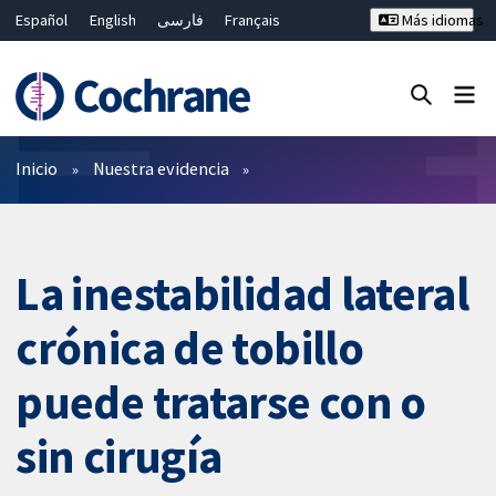
Español
English
فارسی
Français
Más idiomas
Русский
Hrvatski
Deutsch
Bahasa Malaysia
ไทย
繁體中文
简体中文
Cerrar búsqueda ✖
Filtros
Inicio
Nuestra evidencia
La inestabilidad lateral
crónica de tobillo
puede tratarse con o
sin cirugía