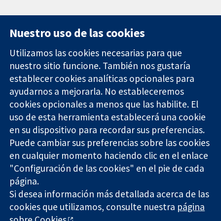
Nuestro uso de las cookies
Utilizamos las cookies necesarias para que
nuestro sitio funcione. También nos gustaría
11-13 Cavendish
Contacto
establecer cookies analíticas opcionales para
Square
Noticias
ayudarnos a mejorarla. No estableceremos
Evidencia fiable.
Londres
Prensa
Decisiones
W1G 0AN
Sobre
cookies opcionales a menos que las habilite. El
informadas.
Reino Unido
nosotros
uso de esta herramienta establecerá una cookie
Mejor salud.
Empleo
en su dispositivo para recordar sus preferencias.
Cochrane
Puede cambiar sus preferencias sobre las cookies
Library
en cualquier momento haciendo clic en el enlace
"Configuración de las cookies" en el pie de cada
página.
The Cochrane Collaboration is a charity (no. 1045921) and a
Si desea información más detallada acerca de las
company limited by guarantee (no. 03044323) registered in
England & Wales. VAT registration number GB 718 2127 49.
cookies que utilizamos, consulte nuestra
página
sobre Cookies
.