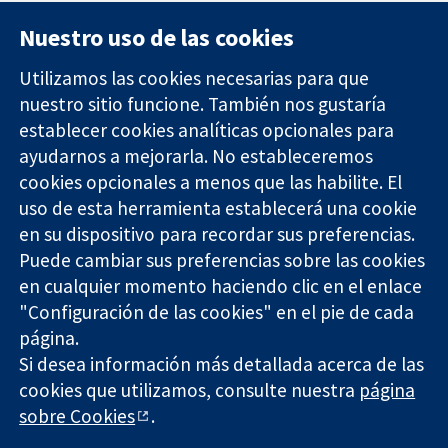
Nuestro uso de las cookies
Utilizamos las cookies necesarias para que
nuestro sitio funcione. También nos gustaría
11-13 Cavendish
Contacto
establecer cookies analíticas opcionales para
Square
Noticias
ayudarnos a mejorarla. No estableceremos
Evidencia fiable.
Londres
Prensa
Decisiones
cookies opcionales a menos que las habilite. El
W1G 0AN
Sobre
informadas.
Reino Unido
nosotros
uso de esta herramienta establecerá una cookie
Mejor salud.
Empleo
en su dispositivo para recordar sus preferencias.
Cochrane
Puede cambiar sus preferencias sobre las cookies
Library
en cualquier momento haciendo clic en el enlace
"Configuración de las cookies" en el pie de cada
página.
The Cochrane Collaboration is a charity (no. 1045921) and a
Si desea información más detallada acerca de las
company limited by guarantee (no. 03044323) registered in
cookies que utilizamos, consulte nuestra
página
England & Wales. VAT registration number GB 718 2127 49.
sobre Cookies
.
Copyright © 2026 The Cochrane Collaboration