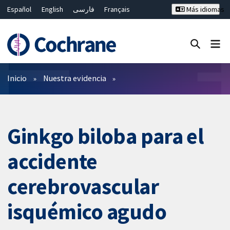
Español
English
فارسی
Français
Más idiomas
Русский
Hrvatski
Deutsch
Bahasa Malaysia
ไทย
繁體中文
简体中文
Cerrar búsqueda ✖
Filtros
Inicio
Nuestra evidencia
Ginkgo biloba para el
accidente
cerebrovascular
isquémico agudo