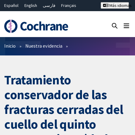
Español
English
فارسی
Français
Más idiomas
Русский
Hrvatski
Deutsch
Bahasa Malaysia
ไทย
繁體中文
简体中文
Cerrar búsqueda ✖
Filtros
Inicio
Nuestra evidencia
Tratamiento
conservador de las
fracturas cerradas del
cuello del quinto