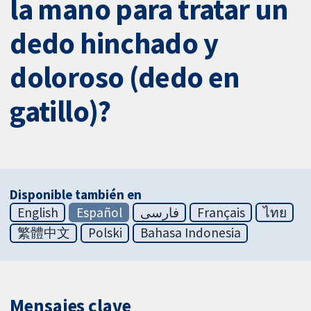
la mano para tratar un
dedo hinchado y
doloroso (dedo en
gatillo)?
Disponible también en
English
Español
فارسی
Français
ไทย
繁體中文
Polski
Bahasa Indonesia
Mensajes clave