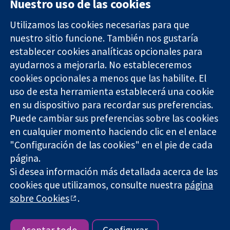
Nuestro uso de las cookies
Utilizamos las cookies necesarias para que
nuestro sitio funcione. También nos gustaría
11-13 Cavendish
Contacto
establecer cookies analíticas opcionales para
Square
Noticias
ayudarnos a mejorarla. No estableceremos
Evidencia fiable.
Londres
Prensa
Decisiones
cookies opcionales a menos que las habilite. El
W1G 0AN
Sobre
informadas.
Reino Unido
nosotros
uso de esta herramienta establecerá una cookie
Mejor salud.
Empleo
en su dispositivo para recordar sus preferencias.
Cochrane
Puede cambiar sus preferencias sobre las cookies
Library
en cualquier momento haciendo clic en el enlace
"Configuración de las cookies" en el pie de cada
página.
The Cochrane Collaboration is a charity (no. 1045921) and a
Si desea información más detallada acerca de las
company limited by guarantee (no. 03044323) registered in
cookies que utilizamos, consulte nuestra
página
England & Wales. VAT registration number GB 718 2127 49.
sobre Cookies
.
Copyright © 2026 The Cochrane Collaboration
Términos y condiciones del sitio web
|
Responsabilidades
|
Privacidad
|
Política de cookies
|
Configuración de cookies