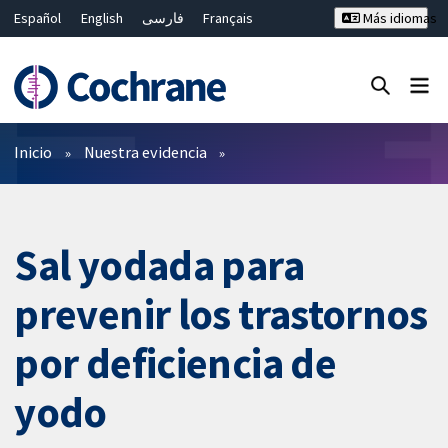
Español
English
فارسی
Français
Más idiomas
Русский
Hrvatski
Deutsch
Bahasa Malaysia
ไทย
繁體中文
简体中文
Cerrar búsqueda ✖
Filtros
Inicio
Nuestra evidencia
Sal yodada para
prevenir los trastornos
por deficiencia de
yodo