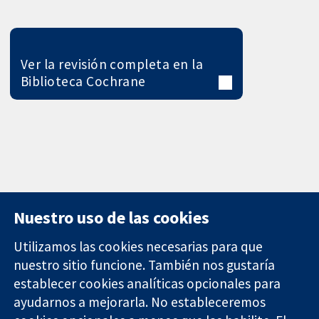
Ver la revisión completa en la
Biblioteca Cochrane
Nuestro uso de las cookies
Utilizamos las cookies necesarias para que
nuestro sitio funcione. También nos gustaría
11-13 Cavendish
Contacto
establecer cookies analíticas opcionales para
Square
Noticias
ayudarnos a mejorarla. No estableceremos
Evidencia fiable.
Londres
Prensa
Decisiones
W1G 0AN
Sobre