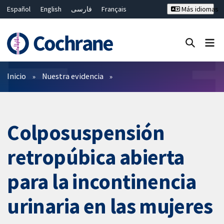
Español
English
فارسی
Français
Más idiomas
Русский
Hrvatski
Deutsch
Bahasa Malaysia
ไทย
繁體中文
简体中文
Cerrar búsqueda ✖
Filtros
Inicio
Nuestra evidencia
Colposuspensión
retropúbica abierta
para la incontinencia
urinaria en las mujeres