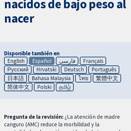
nacidos de bajo peso al
nacer
Disponible también en
English
Español
فارسی
Français
Русский
Hrvatski
Deutsch
Português
日本語
Bahasa Malaysia
ไทย
繁體中文
简体中文
Polski
தமிழ்
Pregunta de la revisión:
¿La atención de madre
canguro (AMC) reduce la morbilidad y la