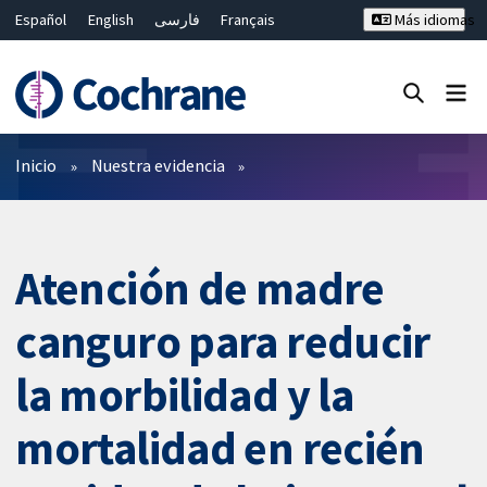
Español
English
فارسی
Français
Más idiomas
Русский
Hrvatski
Deutsch
Bahasa Malaysia
ไทย
繁體中文
简体中文
Cerrar búsqueda ✖
Filtros
Inicio
Nuestra evidencia
Atención de madre
canguro para reducir
la morbilidad y la
mortalidad en recién