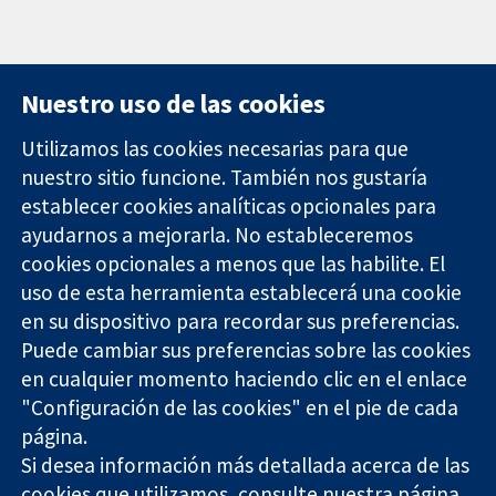
Nuestro uso de las cookies
Utilizamos las cookies necesarias para que
nuestro sitio funcione. También nos gustaría
11-13 Cavendish
Contacto
establecer cookies analíticas opcionales para
Square
Noticias
ayudarnos a mejorarla. No estableceremos
Evidencia fiable.
Londres
Prensa
Decisiones
W1G 0AN
Sobre
cookies opcionales a menos que las habilite. El
informadas.
Reino Unido
nosotros
uso de esta herramienta establecerá una cookie
Mejor salud.
Empleo
en su dispositivo para recordar sus preferencias.
Cochrane
Puede cambiar sus preferencias sobre las cookies
Library
en cualquier momento haciendo clic en el enlace
"Configuración de las cookies" en el pie de cada
página.
The Cochrane Collaboration is a charity (no. 1045921) and a
Si desea información más detallada acerca de las
company limited by guarantee (no. 03044323) registered in
England & Wales. VAT registration number GB 718 2127 49.
cookies que utilizamos, consulte nuestra
página