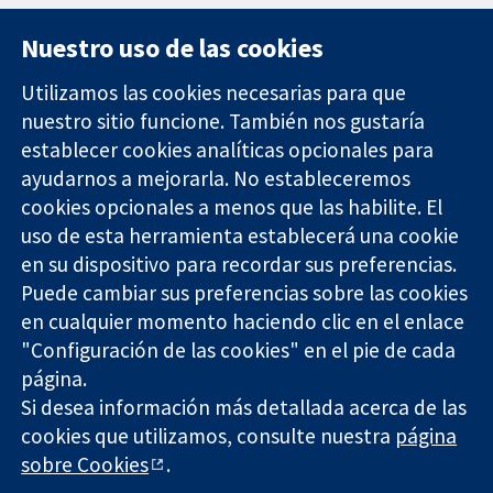
Nuestro uso de las cookies
Utilizamos las cookies necesarias para que
nuestro sitio funcione. También nos gustaría
11-13 Cavendish
Contacto
establecer cookies analíticas opcionales para
Square
Noticias
ayudarnos a mejorarla. No estableceremos
Evidencia fiable.
Londres
Prensa
Decisiones
W1G 0AN
Sobre
cookies opcionales a menos que las habilite. El
informadas.
Reino Unido
nosotros
uso de esta herramienta establecerá una cookie
Mejor salud.
Empleo
en su dispositivo para recordar sus preferencias.
Cochrane
Puede cambiar sus preferencias sobre las cookies
Library
en cualquier momento haciendo clic en el enlace
"Configuración de las cookies" en el pie de cada
página.
The Cochrane Collaboration is a charity (no. 1045921) and a
Si desea información más detallada acerca de las
company limited by guarantee (no. 03044323) registered in
England & Wales. VAT registration number GB 718 2127 49.
cookies que utilizamos, consulte nuestra
página
sobre Cookies
.
Copyright © 2026 The Cochrane Collaboration