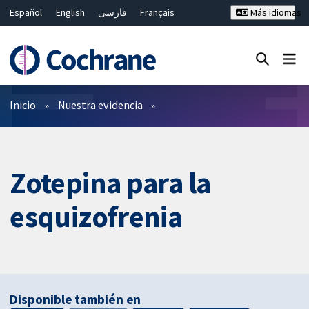
Español
English
فارسی
Français
Más idiomas
Русский
Hrvatski
Deutsch
Bahasa Malaysia
ไทย
繁體中文
简体中文
Cerrar búsqueda ✖
Filtros
Inicio
Nuestra evidencia
Zotepina para la
esquizofrenia
Disponible también en