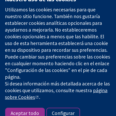
Utilizamos las cookies necesarias para que
nuestro sitio funcione. También nos gustaría
11-13 Cavendish
Contacto
establecer cookies analíticas opcionales para
Square
Noticias
ayudarnos a mejorarla. No estableceremos
Evidencia fiable.
Londres
Prensa
Decisiones
cookies opcionales a menos que las habilite. El
W1G 0AN
Sobre
informadas.
Reino Unido
nosotros
uso de esta herramienta establecerá una cookie
Mejor salud.
Empleo
en su dispositivo para recordar sus preferencias.
Cochrane
Puede cambiar sus preferencias sobre las cookies
Library
en cualquier momento haciendo clic en el enlace
"Configuración de las cookies" en el pie de cada
página.
The Cochrane Collaboration is a charity (no. 1045921) and a
Si desea información más detallada acerca de las
company limited by guarantee (no. 03044323) registered in
England & Wales. VAT registration number GB 718 2127 49.
cookies que utilizamos, consulte nuestra
página
sobre Cookies
.
Copyright © 2026 The Cochrane Collaboration
Términos y condiciones del sitio web
|
Responsabilidades
|
Privacidad
|
Política de cookies
|
Configuración de cookies
Aceptar todo
Configurar