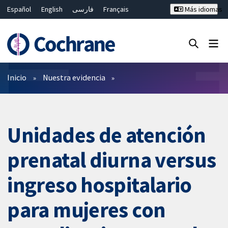
Español
English
فارسی
Français
Más idiomas
Русский
Hrvatski
Deutsch
Bahasa Malaysia
ไทย
繁體中文
简体中文
Cerrar búsqueda ✖
Filtros
Inicio
Nuestra evidencia
Unidades de atención
prenatal diurna versus
ingreso hospitalario
para mujeres con