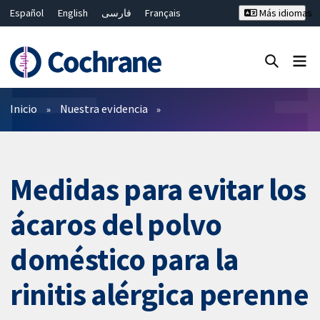
Español
English
فارسی
Français
Más idiomas
Русский
Hrvatski
Deutsch
Bahasa Malaysia
ไทย
繁體中文
简体中文
Cerrar búsqueda ✖
Filtros
Inicio
Nuestra evidencia
Medidas para evitar los
ácaros del polvo
doméstico para la
rinitis alérgica perenne