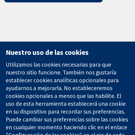
Nuestro uso de las cookies
Utilizamos las cookies necesarias para que
nuestro sitio funcione. También nos gustaría
11-13 Cavendish
Contacto
establecer cookies analíticas opcionales para
Square
Noticias
ayudarnos a mejorarla. No estableceremos
Evidencia fiable.
Londres
Prensa
Decisiones
W1G 0AN
Sobre
cookies opcionales a menos que las habilite. El
informadas.
Reino Unido
nosotros
uso de esta herramienta establecerá una cookie
Mejor salud.
Empleo
en su dispositivo para recordar sus preferencias.
Cochrane
Puede cambiar sus preferencias sobre las cookies
Library
en cualquier momento haciendo clic en el enlace
"Configuración de las cookies" en el pie de cada