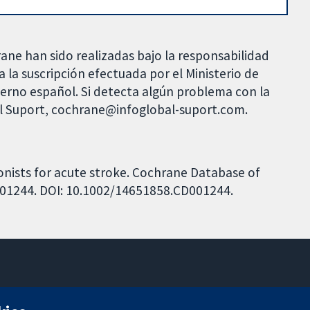
rane han sido realizadas bajo la responsabilidad
 la suscripción efectuada por el Ministerio de
bierno español. Si detecta algún problema con la
al Suport, cochrane@infoglobal-suport.com.
onists for acute stroke. Cochrane Database of
D001244. DOI: 10.1002/14651858.CD001244.
11-13 Cavendish Square