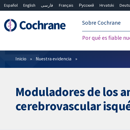
Español
English
فارسی
Français
Русский
Hrvatski
Deuts
繁體中文
简体中文
Sobre Cochrane
Por qué es fiable nu
Filtros
Inicio
Nuestra evidencia
Moduladores de los am
cerebrovascular isqu