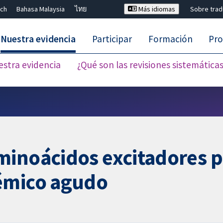
ch
Bahasa Malaysia
ไทย
Más idiomas
Sobre tra
Nuestra evidencia
Participar
Formación
Pro
estra evidencia
¿Qué son las revisiones sistemática
Cerrar búsqueda ✖
inoácidos excitadores pa
émico agudo