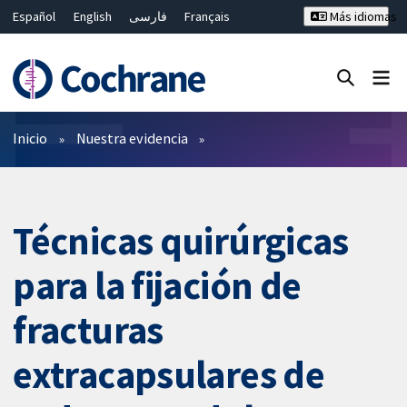
Español
English
فارسی
Français
Más idiomas
Русский
Hrvatski
Deutsch
Bahasa Malaysia
ไทย
繁體中文
简体中文
Cerrar búsqueda ✖
Filtros
Inicio
Nuestra evidencia
Técnicas quirúrgicas
para la fijación de
fracturas
extracapsulares de