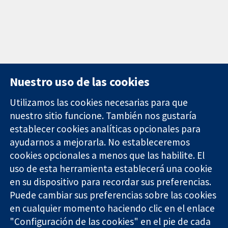
Nuestro uso de las cookies
Utilizamos las cookies necesarias para que
nuestro sitio funcione. También nos gustaría
11-13 Cavendish
Contacto
establecer cookies analíticas opcionales para
Square
Noticias
ayudarnos a mejorarla. No estableceremos
Evidencia fiable.
Londres
Prensa
Decisiones
cookies opcionales a menos que las habilite. El
W1G 0AN
Sobre
informadas.
Reino Unido
nosotros
uso de esta herramienta establecerá una cookie
Mejor salud.
Empleo
en su dispositivo para recordar sus preferencias.
Cochrane
Puede cambiar sus preferencias sobre las cookies
Library
en cualquier momento haciendo clic en el enlace
"Configuración de las cookies" en el pie de cada