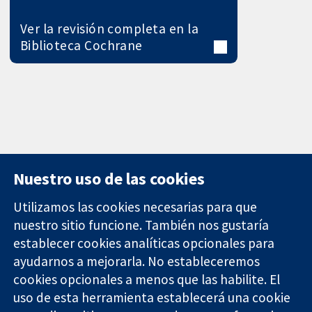
Ver la revisión completa en la
Biblioteca Cochrane
Nuestro uso de las cookies
Utilizamos las cookies necesarias para que
nuestro sitio funcione. También nos gustaría
11-13 Cavendish
Contacto
establecer cookies analíticas opcionales para
Square
Noticias
ayudarnos a mejorarla. No estableceremos
Evidencia fiable.
Londres
Prensa
Decisiones
W1G 0AN
Sobre
cookies opcionales a menos que las habilite. El
informadas.
Reino Unido
nosotros
uso de esta herramienta establecerá una cookie
Mejor salud.
Empleo