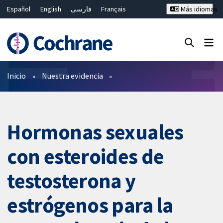
Español
English
فارسی
Français
Más idiomas
Русский
Hrvatski
Deutsch
Bahasa Malaysia
ไทย
繁體中文
简体中文
Cerrar búsqueda ✖
Filtros
Inicio
Nuestra evidencia
Hormonas sexuales
con esteroides de
testosterona y
estrógenos para la