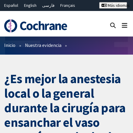
Español
English
فارسی
Français
Más idiomas
Русский
Hrvatski
Deutsch
Bahasa Malaysia
ไทย
繁體中文
简体中文
Cerrar búsqueda ✖
Filtros
Inicio
Nuestra evidencia
¿Es mejor la anestesia
local o la general
durante la cirugía para
ensanchar el vaso