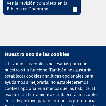
Ver la revisión completa en la
Biblioteca Cochrane
Nuestro uso de las cookies
Utilizamos las cookies necesarias para que
nuestro sitio funcione. También nos gustaría
11-13 Cavendish
Contacto
establecer cookies analíticas opcionales para
Square
Noticias
ayudarnos a mejorarla. No estableceremos
Evidencia fiable.
Londres
Prensa
Decisiones
cookies opcionales a menos que las habilite. El
W1G 0AN
Sobre
informadas.
Reino Unido
nosotros
uso de esta herramienta establecerá una cookie
Mejor salud.
Empleo
en su dispositivo para recordar sus preferencias.
Cochrane