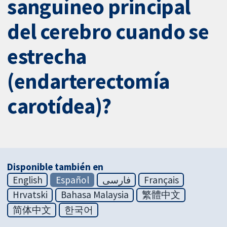
sanguíneo principal
del cerebro cuando se
estrecha
(endarterectomía
carotídea)?
Disponible también en
English
Español
فارسی
Français
Hrvatski
Bahasa Malaysia
繁體中文
简体中文
한국어