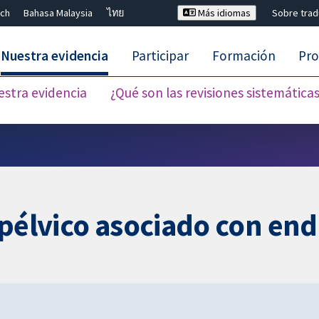
ch
Bahasa Malaysia
ไทย
Más idiomas
Sobre tra
Nuestra evidencia
Participar
Formación
Pro
estra evidencia
¿Qué son las revisiones sistemática
Cerrar búsqueda ✖
 pélvico asociado con en