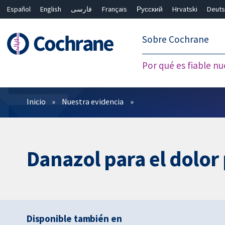
Español
English
فارسی
Français
Русский
Hrvatski
Deuts
繁體中文
简体中文
Sobre Cochrane
Por qué es fiable nu
Filtros
Inicio
Nuestra evidencia
Danazol para el dolor
Disponible también en