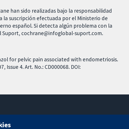
rane han sido realizadas bajo la responsabilidad
 la suscripción efectuada por el Ministerio de
bierno español. Si detecta algún problema con la
al Suport, cochrane@infoglobal-suport.com.
azol for pelvic pain associated with endometriosis.
 Issue 4. Art. No.: CD000068. DOI:
11-13 Cavendish Square
kies
Londres