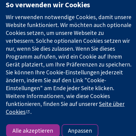
So verwenden wir Cookies
Square
Sie uns
Zuverlässige
London
Neuigkeiten
Evidenz
Wir verwenden notwendige Cookies, damit unsere
W1G0AN
Pressestelle
Informierte
Vereinigtes
Über uns
Website funktioniert. Wir möchten auch optionale
Entscheidungen
Königreich
Stellenangebot
Cookies setzen, um unsere Webseite zu
Bessere
Cochrane
verbessern. Solche optionalen Cookies setzen wir
Gesundheit
Library
nur, wenn Sie dies zulassen. Wenn Sie dieses
Programm aufrufen, wird ein Cookie auf Ihrem
Gerät platziert, um Ihre Präferenzen zu speichern.
Die Cochrane Collaboration ist eine gemeinützige Organisation
Sie können Ihre Cookie-Einstellungen jederzeit
(Nr. 1045921) und in England und in Wales als eine Gesellschaft
ändern, indem Sie auf den Link "Cookie-
mit beschränkter Haftung (Nr. 03044323) registriert.
Umsatzsteuer-Identifikationsnummer GB 718 2127 49.
Einstellungen" am Ende jeder Seite klicken.
Weitere Informationen, wie diese Cookies
Copyright © 2026 The Cochrane Collaboration
funktionieren, finden Sie auf unserer
Seite über
Bedingungen für die Webseite
|
Haftungsausschluss
|
Cookies
.
Datenschutz
|
Cookie-Richtlinien
|
Cookie-Einstellungen
Alle akzeptieren
Anpassen