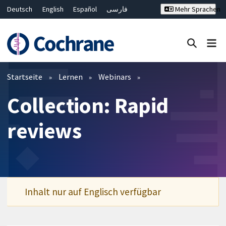
Deutsch
English
Español
فارسی
Mehr Sprachen
Français
Русский
Hrvatski
Bahasa Malaysia
ไทย
繁體中文
简体中文
Close search ✖
Filter
Startseite
Lernen
Webinars
Collection: Rapid
reviews
Inhalt nur auf Englisch verfügbar