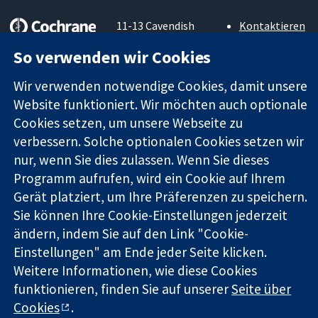
11-13 Cavendish
Kontaktieren
Square
Sie uns
So verwenden wir Cookies
Zuverlässige
London
Neuigkeiten
Evidenz
W1G0AN
Pressestelle
Wir verwenden notwendige Cookies, damit unsere
Informierte
Vereinigtes
Über uns
Entscheidungen
Website funktioniert. Wir möchten auch optionale
Königreich
Stellenangebot
Bessere
Cochrane
Cookies setzen, um unsere Webseite zu
Gesundheit
Library
verbessern. Solche optionalen Cookies setzen wir
nur, wenn Sie dies zulassen. Wenn Sie dieses
Programm aufrufen, wird ein Cookie auf Ihrem
Die Cochrane Collaboration ist eine gemeinützige Organisation
Gerät platziert, um Ihre Präferenzen zu speichern.
(Nr. 1045921) und in England und in Wales als eine Gesellschaft
Sie können Ihre Cookie-Einstellungen jederzeit
mit beschränkter Haftung (Nr. 03044323) registriert.
ändern, indem Sie auf den Link "Cookie-
Umsatzsteuer-Identifikationsnummer GB 718 2127 49.
Einstellungen" am Ende jeder Seite klicken.
Copyright © 2026 The Cochrane Collaboration
Weitere Informationen, wie diese Cookies
Bedingungen für die Webseite
|
Haftungsausschluss
|
funktionieren, finden Sie auf unserer
Seite über
Datenschutz
|
Cookie-Richtlinien
|
Cookie-Einstellungen
Cookies
.