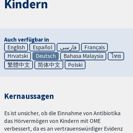
Kindern
Auch verfügbar in
English
Español
فارسی
Français
Hrvatski
Deutsch
Bahasa Malaysia
ไทย
繁體中文
简体中文
Polski
Kernaussagen
Es ist unsicher, ob die Einnahme von Antibiotika
das Hörvermögen von Kindern mit OME
verbessert, da es an vertrauenswürdiger Evidenz