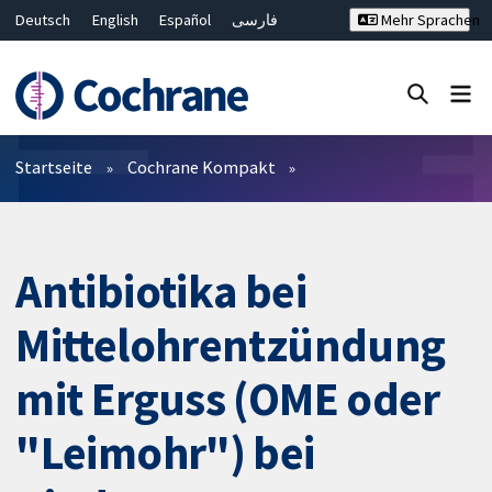
Deutsch
English
Español
فارسی
Mehr Sprachen
Français
Русский
Hrvatski
Bahasa Malaysia
ไทย
繁體中文
简体中文
Close search ✖
Filter
Startseite
Cochrane Kompakt
Antibiotika bei
Mittelohrentzündung
mit Erguss (OME oder
"Leimohr") bei