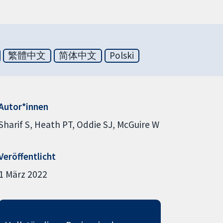
繁體中文
简体中文
Polski
Autor*innen
Sharif S
Heath PT
Oddie SJ
McGuire W
Veröffentlicht
1 März 2022