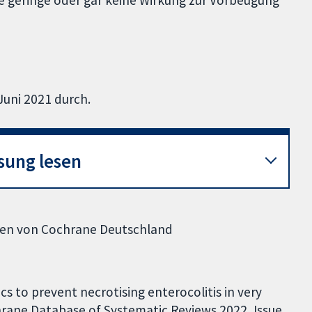
ne geringe oder gar keine Wirkung zur Vorbeugung
Juni 2021 durch.
sung lesen
geben von Cochrane Deutschland
s to prevent necrotising enterocolitis in very
hrane Database of Systematic Reviews 2022, Issue