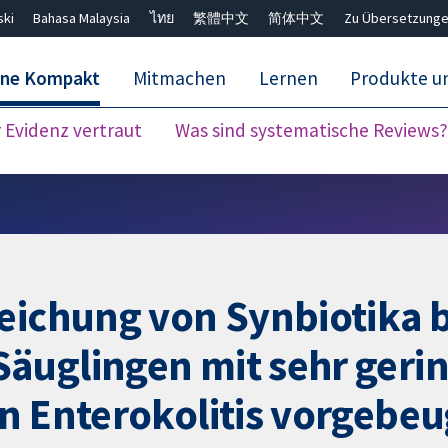
ski
Bahasa Malaysia
ไทย
繁體中文
简体中文
Zu Übersetzunge
ane Kompakt
Mitmachen
Lernen
Produkte u
Evidenz vertraut
Was sind systematische Reviews?
Close search ✖
eichung von Synbiotika b
äuglingen mit sehr ger
n Enterokolitis vorgebeu