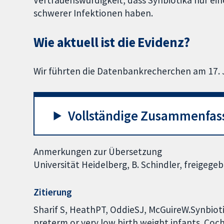
Vertrauenswürdigkeit, dass Synbiotika nur ei
schwerer Infektionen haben.
Wie aktuell ist die Evidenz?
Wir führten die Datenbankrecherchen am 17. 
Vollständige Zusammenfas
Anmerkungen zur Übersetzung
Universität Heidelberg, B. Schindler, freige
Zitierung
Sharif S, HeathPT, OddieSJ, McGuireW.Synbiotic
preterm or very low birth weight infants. Coc