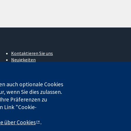
Kontaktieren Sie uns
Neuigkeiten
Pressestelle
Über uns
Stellenangebote
en auch optionale Cookies
Cochrane Library
r, wenn Sie dies zulassen.
 Ihre Präferenzen zu
n Link "Cookie-
 beschränkter Haftung (Nr. 03044323) registriert. Umsatzsteuer-
te über Cookies
.
chluss
|
Datenschutz
|
Cookie-Richtlinien
|
Cookie-Einstellungen