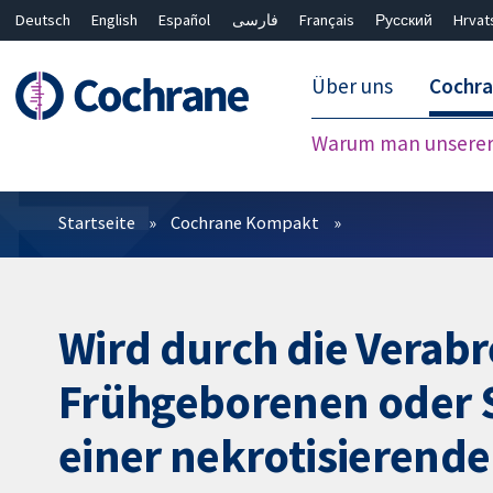
Deutsch
English
Español
فارسی
Français
Русский
Hrvat
Über uns
Cochr
Warum man unserer 
Filter
Startseite
Cochrane Kompakt
Wird durch die Verabr
Frühgeborenen oder S
einer nekrotisierende