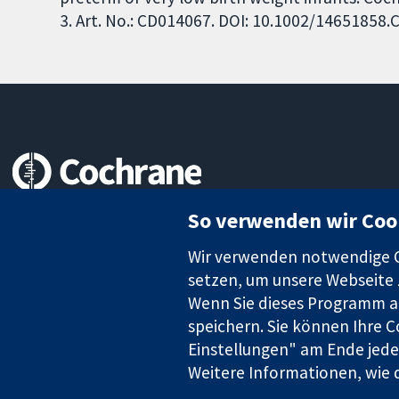
3. Art. No.: CD014067. DOI: 10.1002/14651858
Zuverlässige Evidenz
So verwenden wir Coo
Informierte Entscheidungen
Bessere Gesundheit
Wir verwenden notwendige Co
setzen, um unsere Webseite z
Wenn Sie dieses Programm au
speichern. Sie können Ihre C
Die Cochrane Collaboration ist eine gemeinützige Organisation (N
Einstellungen" am Ende jeder
Identifikationsnummer GB 718 2127 49.
Weitere Informationen, wie d
Copyright © 2026 The Cochrane Collaboration