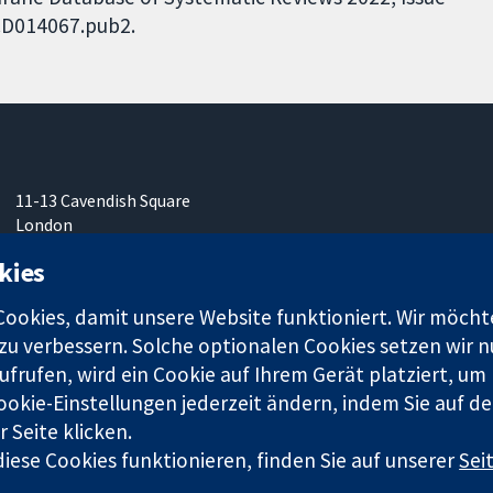
.CD014067.pub2.
11-13 Cavendish Square
London
W1G0AN
kies
Vereinigtes Königreich
okies, damit unsere Website funktioniert. Wir möcht
u verbessern. Solche optionalen Cookies setzen wir nu
frufen, wird ein Cookie auf Ihrem Gerät platziert, um
ookie-Einstellungen jederzeit ändern, indem Sie auf de
r. 1045921) und in England und in Wales als eine Gesellschaft mit
 Seite klicken.
iese Cookies funktionieren, finden Sie auf unserer
Sei
Bedingungen für die Webseite
|
Haftungsauss