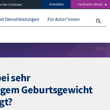
Anmelden
Cochrane Library
n bei Cochrane
nd Dienstleistungen
Für Autor*innen
ei sehr
ingem Geburtsgewicht
gt?