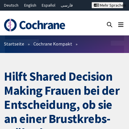
Deutsch
English
Español
فارسی
Mehr Sprachen
Français
Русский
Hrvatski
Bahasa Malaysia
ไทย
繁體中文
简体中文
Close search ✖
Filter
Startseite
Cochrane Kompakt
Hilft Shared Decision
Making Frauen bei der
Entscheidung, ob sie
an einer Brustkrebs-