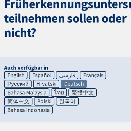
Früherkennungsunters
teilnehmen sollen oder
nicht?
Auch verfügbar in
English
Español
فارسی
Français
Русский
Hrvatski
Deutsch
Bahasa Malaysia
ไทย
繁體中文
简体中文
Polski
한국어
Bahasa Indonesia