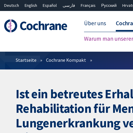
Deutsch
English
Español
فارسی
Français
Русский
Hrvat
Über uns
Cochr
Warum man unserer 
Filter
Startseite
Cochrane Kompakt
Ist ein betreutes Er
Rehabilitation für Me
Lungenerkrankung ver