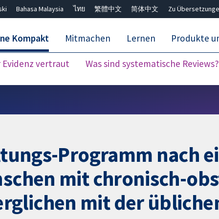
ski
Bahasa Malaysia
ไทย
繁體中文
简体中文
Zu Übersetzunge
ane Kompakt
Mitmachen
Lernen
Produkte u
Evidenz vertraut
Was sind systematische Reviews?
Close search ✖
haltungs-Programm nach e
nschen mit chronisch-obs
glichen mit der übliche