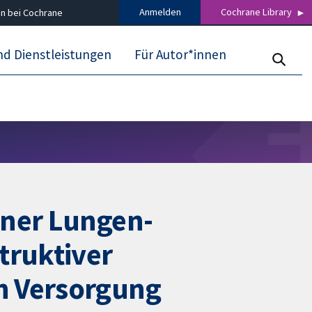
Anmelden
Cochrane Library
n bei Cochrane
nd Dienstleistungen
Für Autor*innen
iner Lungen-
truktiver
n Versorgung