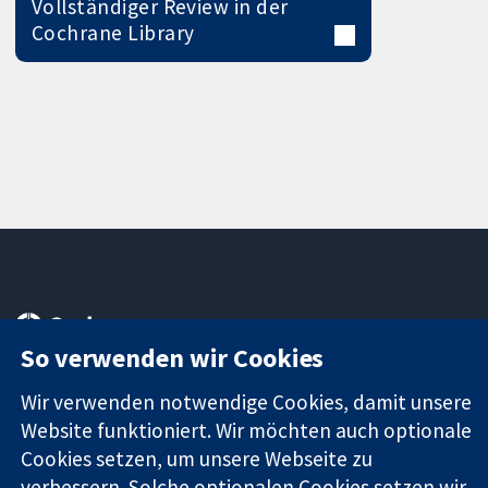
Vollständiger Review in der
Cochrane Library
11-13 Cavendish
Kontaktieren
Square
Sie uns
So verwenden wir Cookies
Zuverlässige
London
Neuigkeiten
Evidenz
W1G0AN
Pressestelle
Wir verwenden notwendige Cookies, damit unsere
Informierte
Vereinigtes
Über uns
Website funktioniert. Wir möchten auch optionale
Entscheidungen
Königreich
Stellenangebot
Cookies setzen, um unsere Webseite zu
Bessere
Cochrane
verbessern. Solche optionalen Cookies setzen wir