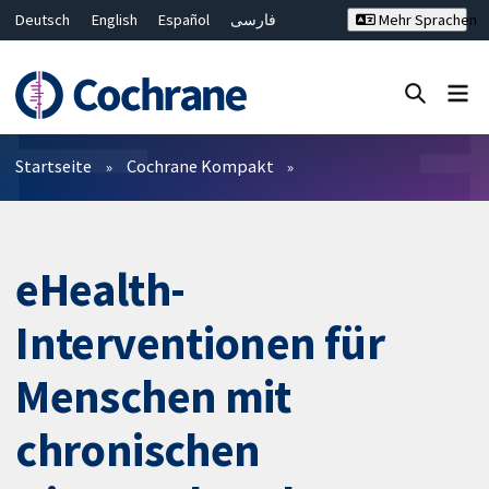
Deutsch
English
Español
فارسی
Mehr Sprachen
Français
Русский
Hrvatski
Bahasa Malaysia
ไทย
繁體中文
简体中文
Close search ✖
Filter
Startseite
Cochrane Kompakt
eHealth-
Interventionen für
Menschen mit
chronischen