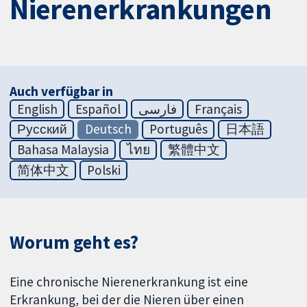
Nierenerkrankungen
Auch verfügbar in
English
Español
فارسی
Français
Русский
Deutsch
Português
日本語
Bahasa Malaysia
ไทย
繁體中文
简体中文
Polski
Worum geht es?
Eine chronische Nierenerkrankung ist eine
Erkrankung, bei der die Nieren über einen