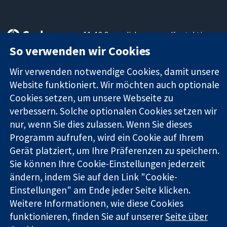
11-13 Cavendish
Kontaktieren
Square
Sie uns
So verwenden wir Cookies
Zuverlässige
London
Neuigkeiten
Evidenz
W1G0AN
Pressestelle
Wir verwenden notwendige Cookies, damit unsere
Informierte
Vereinigtes
Über uns
Website funktioniert. Wir möchten auch optionale
Entscheidungen
Königreich
Stellenangebot
Cookies setzen, um unsere Webseite zu
Bessere
Cochrane
verbessern. Solche optionalen Cookies setzen wir
Gesundheit
Library
nur, wenn Sie dies zulassen. Wenn Sie dieses
Programm aufrufen, wird ein Cookie auf Ihrem
Gerät platziert, um Ihre Präferenzen zu speichern.
Die Cochrane Collaboration ist eine gemeinützige Organisation
(Nr. 1045921) und in England und in Wales als eine Gesellschaft
Sie können Ihre Cookie-Einstellungen jederzeit
mit beschränkter Haftung (Nr. 03044323) registriert.
ändern, indem Sie auf den Link "Cookie-
Umsatzsteuer-Identifikationsnummer GB 718 2127 49.
Einstellungen" am Ende jeder Seite klicken.
Weitere Informationen, wie diese Cookies
Copyright © 2026 The Cochrane Collaboration
funktionieren, finden Sie auf unserer
Seite über
Bedingungen für die Webseite
|
Haftungsausschluss
|