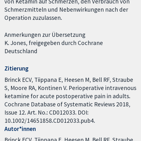
von Ketamin auf Schmerzen, den Verbrauch von
Schmerzmitteln und Nebenwirkungen nach der
Operation zuzulassen.
Anmerkungen zur Übersetzung
K. Jones, freigegeben durch Cochrane
Deutschland
Zitierung
Brinck ECV, Tiippana E, Heesen M, Bell RF, Straube
S, Moore RA, Kontinen V. Perioperative intravenous
ketamine for acute postoperative pain in adults.
Cochrane Database of Systematic Reviews 2018,
Issue 12. Art. No.: CD012033. DOI:
10.1002/14651858.CD012033.pub4.
Autor*innen
Brinck ECV
Tiippana E
Heesen M
Bell RF
Straube