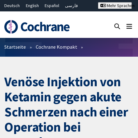
Deutsch
English
Español
فارسی
Mehr Sprachen
Français
Русский
Hrvatski
Bahasa Malaysia
ไทย
繁體中文
简体中文
Close search ✖
Filter
Startseite
Cochrane Kompakt
Venöse Injektion von
Ketamin gegen akute
Schmerzen nach einer
Operation bei