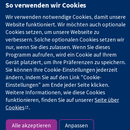
So verwenden wir Cookies
Square
Sie uns
Zuverlässige
London
Neuigkeiten
Evidenz
Wir verwenden notwendige Cookies, damit unsere
W1G0AN
Pressestelle
Informierte
Vereinigtes
Über uns
Website funktioniert. Wir möchten auch optionale
Entscheidungen
Königreich
Stellenangebot
Cookies setzen, um unsere Webseite zu
Bessere
Cochrane
verbessern. Solche optionalen Cookies setzen wir
Gesundheit
Library
nur, wenn Sie dies zulassen. Wenn Sie dieses
Programm aufrufen, wird ein Cookie auf Ihrem
Gerät platziert, um Ihre Präferenzen zu speichern.
Die Cochrane Collaboration ist eine gemeinützige Organisation
Sie können Ihre Cookie-Einstellungen jederzeit
(Nr. 1045921) und in England und in Wales als eine Gesellschaft
ändern, indem Sie auf den Link "Cookie-
mit beschränkter Haftung (Nr. 03044323) registriert.
Umsatzsteuer-Identifikationsnummer GB 718 2127 49.
Einstellungen" am Ende jeder Seite klicken.
Weitere Informationen, wie diese Cookies
Copyright © 2026 The Cochrane Collaboration
funktionieren, finden Sie auf unserer
Seite über
Bedingungen für die Webseite
|
Haftungsausschluss
|
Cookies
.
Datenschutz
|
Cookie-Richtlinien
|
Cookie-Einstellungen
Alle akzeptieren
Anpassen