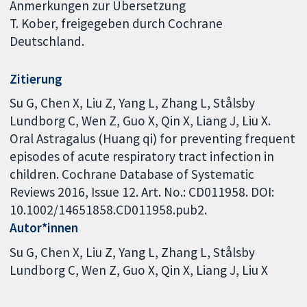
Anmerkungen zur Übersetzung
T. Kober, freigegeben durch Cochrane
Deutschland.
Zitierung
Su G, Chen X, Liu Z, Yang L, Zhang L, Stålsby
Lundborg C, Wen Z, Guo X, Qin X, Liang J, Liu X.
Oral Astragalus (Huang qi) for preventing frequent
episodes of acute respiratory tract infection in
children. Cochrane Database of Systematic
Reviews 2016, Issue 12. Art. No.: CD011958. DOI:
10.1002/14651858.CD011958.pub2.
Autor*innen
Su G
Chen X
Liu Z
Yang L
Zhang L
Stålsby
Lundborg C
Wen Z
Guo X
Qin X
Liang J
Liu X