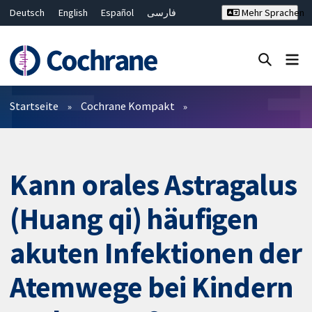
Deutsch
English
Español
فارسی
Mehr Sprachen
Français
Русский
Hrvatski
Bahasa Malaysia
ไทย
繁體中文
简体中文
Close search ✖
Filter
Startseite
Cochrane Kompakt
Kann orales Astragalus
(Huang qi) häufigen
akuten Infektionen der
Atemwege bei Kindern