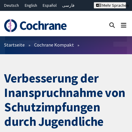
Deutsch
English
Español
فارسی
Mehr Sprachen
Français
Русский
Hrvatski
Bahasa Malaysia
ไทย
繁體中文
简体中文
Close search ✖
Filter
Startseite
Cochrane Kompakt
Verbesserung der
Inanspruchnahme von
Schutzimpfungen
durch Jugendliche