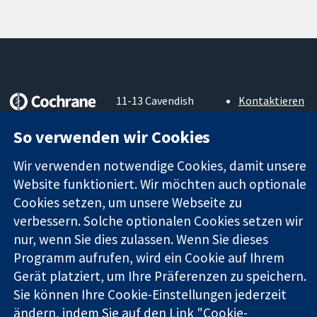
11-13 Cavendish
Kontaktieren
Square
Sie uns
Zuverlässige
London
Neuigkeiten
So verwenden wir Cookies
Evidenz
W1G0AN
Pressestelle
Informierte
Vereinigtes
Über uns
Wir verwenden notwendige Cookies, damit unsere
Entscheidungen
Königreich
Stellenangebot
Website funktioniert. Wir möchten auch optionale
Bessere
Cochrane
Cookies setzen, um unsere Webseite zu
Gesundheit
Library
verbessern. Solche optionalen Cookies setzen wir
nur, wenn Sie dies zulassen. Wenn Sie dieses
Programm aufrufen, wird ein Cookie auf Ihrem
Die Cochrane Collaboration ist eine gemeinützige Organisation
Gerät platziert, um Ihre Präferenzen zu speichern.
(Nr. 1045921) und in England und in Wales als eine Gesellschaft
Sie können Ihre Cookie-Einstellungen jederzeit
mit beschränkter Haftung (Nr. 03044323) registriert.
Umsatzsteuer-Identifikationsnummer GB 718 2127 49.
ändern, indem Sie auf den Link "Cookie-