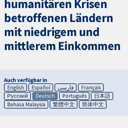
humanitären Krisen
betroffenen Ländern
mit niedrigem und
mittlerem Einkommen
Auch verfügbar in
English
Español
فارسی
Français
Русский
Deutsch
Português
日本語
Bahasa Malaysia
繁體中文
简体中文