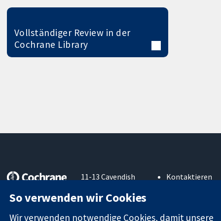
Vollständiger Review in der
Cochrane Library
11-13 Cavendish
Kontaktieren
Square
Sie uns
So verwenden wir Cookies
Zuverlässige
London
Neuigkeiten
Evidenz
W1G0AN
Pressestelle
Wir verwenden notwendige Cookies, damit unsere
Informierte
Vereinigtes
Über uns