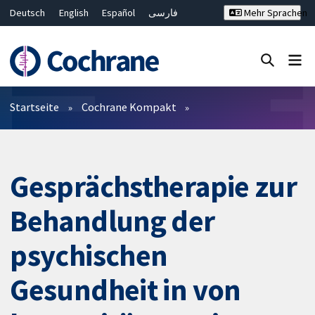
Deutsch
English
Español
فارسی
Mehr Sprachen
Français
Русский
Hrvatski
Bahasa Malaysia
ไทย
繁體中文
简体中文
Close search ✖
Filter
Startseite
Cochrane Kompakt
Gesprächstherapie zur
Behandlung der
psychischen
Gesundheit in von