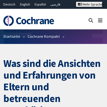
Deutsch
English
Español
فارسی
Mehr Sprachen
Français
Русский
Hrvatski
Bahasa Malaysia
ไทย
繁體中文
简体中文
Close search ✖
Filter
Startseite
Cochrane Kompakt
Was sind die Ansichten
und Erfahrungen von
Eltern und
betreuenden