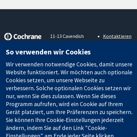
11-13 Cavendish
Kontaktieren
Square
Sie uns
Zuverlässige
London
Neuigkeiten
So verwenden wir Cookies
Evidenz
W1G0AN
Pressestelle
Informierte
Vereinigtes
Über uns
Wir verwenden notwendige Cookies, damit unsere
Entscheidungen
Königreich
Stellenangebot
Website funktioniert. Wir möchten auch optionale
Bessere
Cochrane
Cookies setzen, um unsere Webseite zu
Gesundheit
Library
verbessern. Solche optionalen Cookies setzen wir
nur, wenn Sie dies zulassen. Wenn Sie dieses
Programm aufrufen, wird ein Cookie auf Ihrem
Die Cochrane Collaboration ist eine gemeinützige Organisation
Gerät platziert, um Ihre Präferenzen zu speichern.
(Nr. 1045921) und in England und in Wales als eine Gesellschaft
Sie können Ihre Cookie-Einstellungen jederzeit
mit beschränkter Haftung (Nr. 03044323) registriert.
Umsatzsteuer-Identifikationsnummer GB 718 2127 49.
ändern, indem Sie auf den Link "Cookie-
Einstellungen" am Ende jeder Seite klicken.