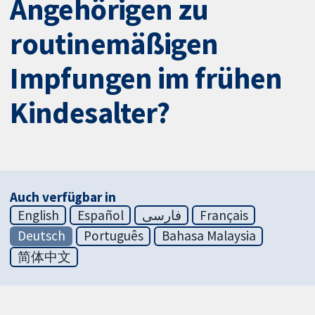
Angehörigen zu
routinemäßigen
Impfungen im frühen
Kindesalter?
Auch verfügbar in
English
Español
فارسی
Français
Deutsch
Português
Bahasa Malaysia
简体中文