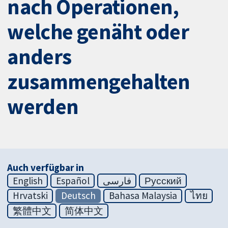
nach Operationen,
welche genäht oder
anders
zusammengehalten
werden
Auch verfügbar in
English
Español
فارسی
Русский
Hrvatski
Deutsch
Bahasa Malaysia
ไทย
繁體中文
简体中文