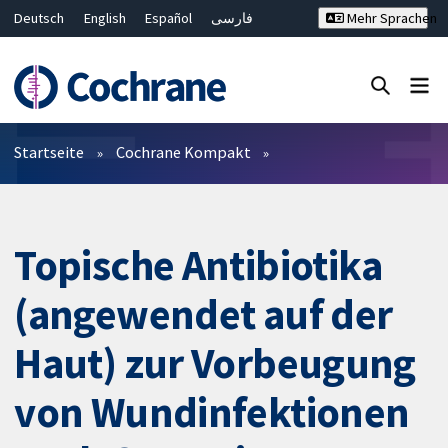
Deutsch
English
Español
فارسی
Mehr Sprachen
Français
Русский
Hrvatski
Bahasa Malaysia
ไทย
繁體中文
简体中文
Close search ✖
Filter
Startseite
Cochrane Kompakt
Topische Antibiotika
(angewendet auf der
Haut) zur Vorbeugung
von Wundinfektionen