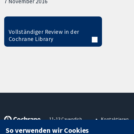
7 November 2016
Vollständiger Review in der
Cochrane Library
11-13 Cavendish
Kontaktieren
Square
Sie uns
So verwenden wir Cookies
Zuverlässige
London
Neuigkeiten