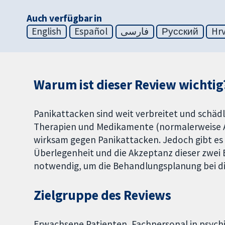
Auch verfügbar in
English
Español
فارسی
Русский
Hrv
Warum ist dieser Review wichtig
Panikattacken sind weit verbreitet und schäd
Therapien und Medikamente (normalerweise A
wirksam gegen Panikattacken. Jedoch gibt es 
Überlegenheit und die Akzeptanz dieser zwei 
notwendig, um die Behandlungsplanung bei di
Zielgruppe des Reviews
Erwachsene Patienten, Fachpersonal in psychi