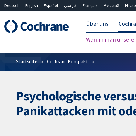
Deutsch
English
Español
فارسی
Français
Русский
Hrvat
Über uns
Cochr
Warum man unserer 
Filter
Startseite
Cochrane Kompakt
Psychologische vers
Panikattacken mit od