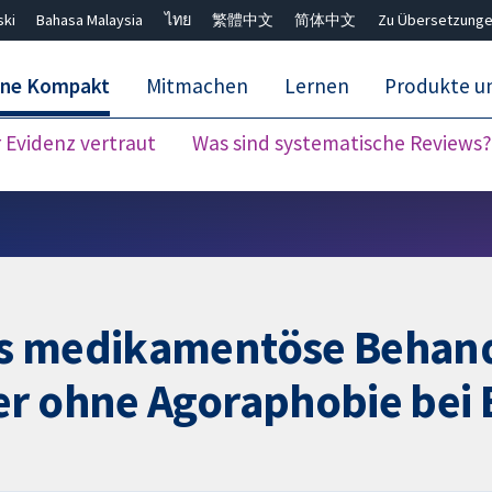
ski
Bahasa Malaysia
ไทย
繁體中文
简体中文
Zu Übersetzunge
ane Kompakt
Mitmachen
Lernen
Produkte u
Evidenz vertraut
Was sind systematische Reviews?
Close search ✖
us medikamentöse Behand
er ohne Agoraphobie bei