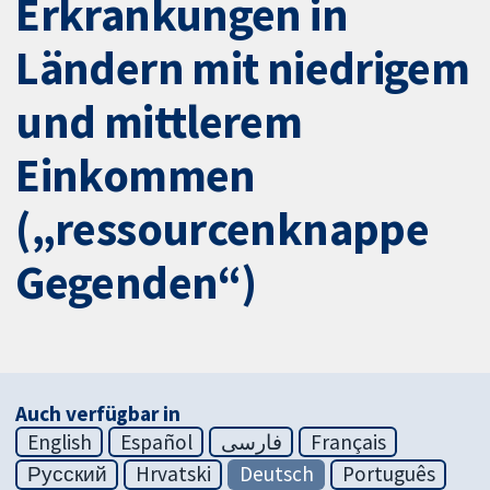
Erkrankungen in
Ländern mit niedrigem
und mittlerem
Einkommen
(„ressourcenknappe
Gegenden“)
Auch verfügbar in
English
Español
فارسی
Français
Русский
Hrvatski
Deutsch
Português