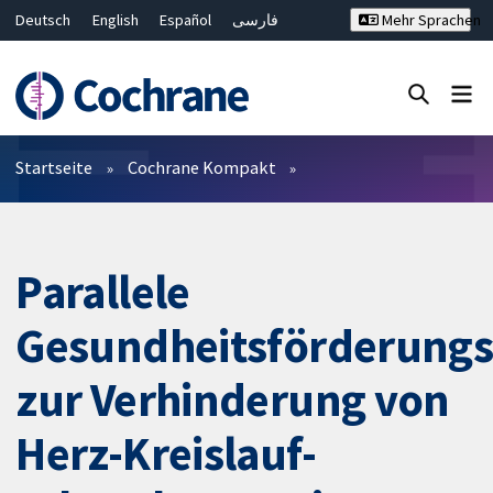
Deutsch
English
Español
فارسی
Mehr Sprachen
Français
Русский
Hrvatski
Bahasa Malaysia
ไทย
繁體中文
简体中文
Close search ✖
Filter
Startseite
Cochrane Kompakt
Parallele
Gesundheitsförderun
zur Verhinderung von
Herz-Kreislauf-